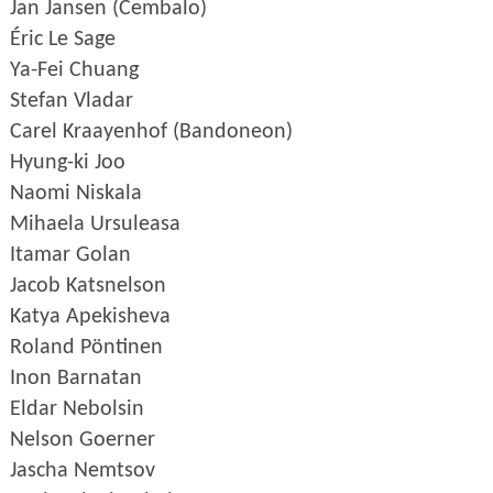
Jan Jansen (Cembalo)
É
ric Le Sage
Ya-Fei Chuang
Stefan Vladar
Carel Kraayenhof (Bandoneon)
Hyung-ki Joo
Naomi Niskala
Mihaela Ursuleasa
Itamar Golan
Jacob Katsnelson
Katya Apekisheva
Roland Pöntinen
Inon Barnatan
Eldar Nebolsin
Nelson Goerner
Jascha Nemtsov