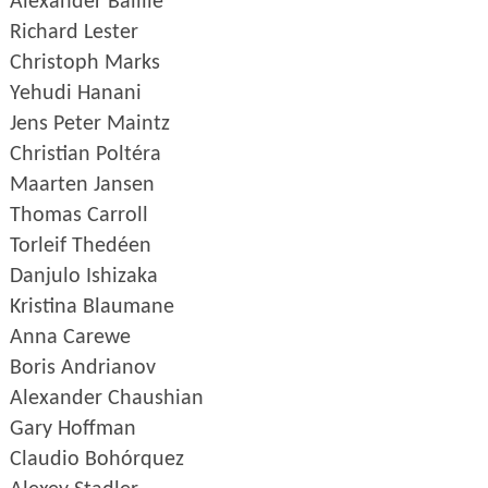
Alexander Baillie
Richard Lester
Christoph Marks
Yehudi Hanani
Jens Peter Maintz
Christian Poltéra
Maarten Jansen
Thomas Carroll
Torleif Thedéen
Danjulo Ishizaka
Kristina Blaumane
Anna Carewe
Boris Andrianov
Alexander Chaushian
Gary Hoffman
Claudio Bohórquez