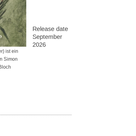
Release date
September
2026
) ist ein
on Simon
Bloch